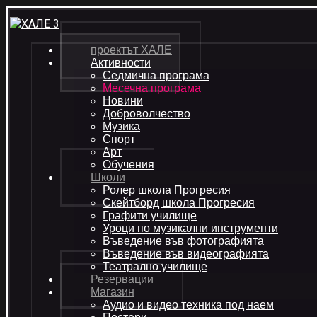
проектът ХАЛЕ
Активности
Седмична програма
Месечна програма
Новини
Доброволчество
Музика
Спорт
Арт
Обучения
Школи
Ролер школа Прогресия
Скейтборд школа Прогресия
Графити училище
Уроци по музикални инструменти
Въведение във фотографията
Въведение във видеографията
Театрално училище
Резервации
Магазин
Аудио и видео техника под наем