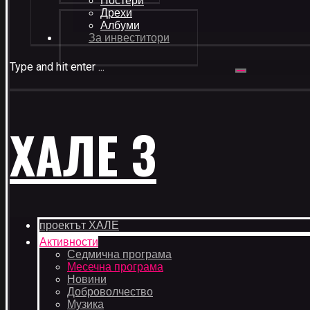
Постери
Дрехи
Албуми
За инвеститори
Type and hit enter ...
ХАЛЕ 3
проектът ХАЛЕ
Активности
Седмична програма
Месечна програма
Новини
Доброволчество
Музика