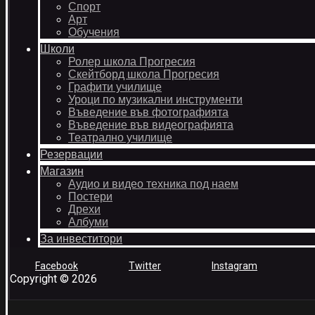
Спорт
Арт
Обучения
Школи
Ролер школа Прогресия
Скейтборд школа Прогресия
Графити училище
Уроци по музикални инструменти
Въведение във фотографията
Въведение във видеографията
Театрално училище
Резервации
Магазин
Аудио и видео техника под наем
Постери
Дрехи
Албуми
За инвеститори
Facebook
Twitter
Instagram
Copyright © 2026