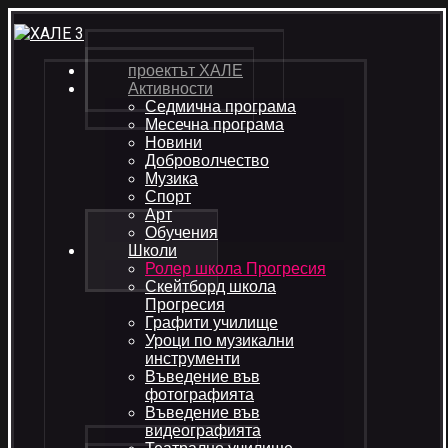
проектът ХАЛЕ
Активности
Седмична програма
Месечна програма
Новини
Доброволчество
Музика
Спорт
Арт
Обучения
Школи
Ролер школа Прогресия
Скейтборд школа
Прогресия
Графити училище
Уроци по музикални
инструменти
Въведение във
фотографията
Въведение във
видеографията