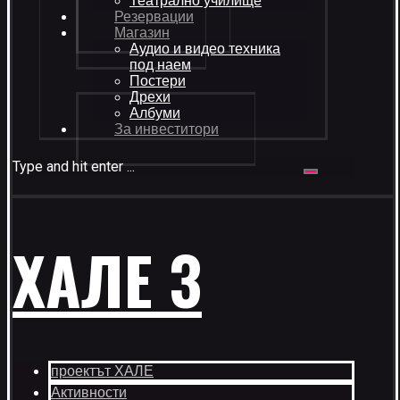
Театрално училище
Резервации
Магазин
Аудио и видео техника
под наем
Постери
Дрехи
Албуми
За инвеститори
Type and hit enter ...
ХАЛЕ 3
проектът ХАЛЕ
Активности