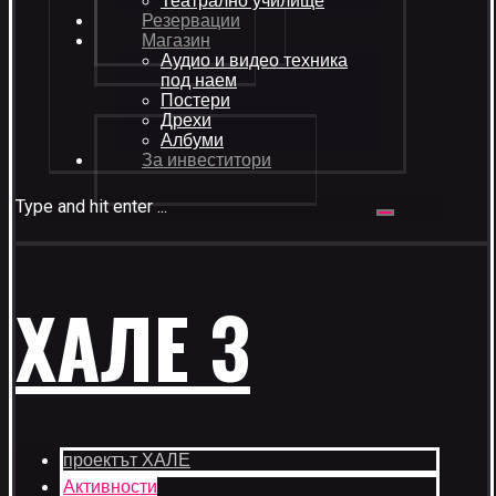
Театрално училище
Резервации
Магазин
Аудио и видео техника
под наем
Постери
Дрехи
Албуми
За инвеститори
Type and hit enter ...
ХАЛЕ 3
проектът ХАЛЕ
Активности