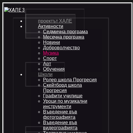
проектът ХАЛЕ
Активности
Седмична програма
Месечна програма
Новини
Доброволчество
Музика
Спорт
Арт
Обучения
Школи
Ролер школа Прогресия
Скейтборд школа
Прогресия
Графити училище
Уроци по музикални
инструменти
Въведение във
фотографията
Въведение във
видеографията