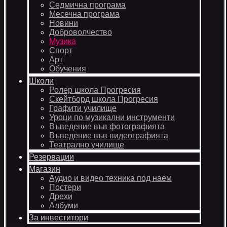
Седмична програма
Месечна програма
Новини
Доброволчество
Музика
Спорт
Арт
Обучения
Школи
Ролер школа Прогресия
Скейтборд школа Прогресия
Графити училище
Уроци по музикални инструменти
Въведение във фотографията
Въведение във видеографията
Театрално училище
Резервации
Магазин
Аудио и видео техника под наем
Постери
Дрехи
Албуми
За инвеститори