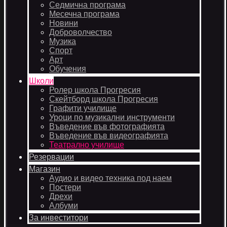
Седмична програма
Месечна програма
Новини
Доброволчество
Музика
Спорт
Арт
Обучения
Школи
Ролер школа Прогресия
Скейтборд школа Прогресия
Графити училище
Уроци по музикални инструменти
Въведение във фотографията
Въведение във видеографията
Театрално училище
Резервации
Магазин
Аудио и видео техника под наем
Постери
Дрехи
Албуми
За инвеститори