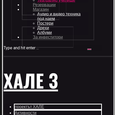
Театрално училище
Резервации
Магазин
Аудио и видео техника
под наем
Постери
Дрехи
Албуми
За инвеститори
Type and hit enter ...
ХАЛЕ 3
проектът ХАЛЕ
Активности