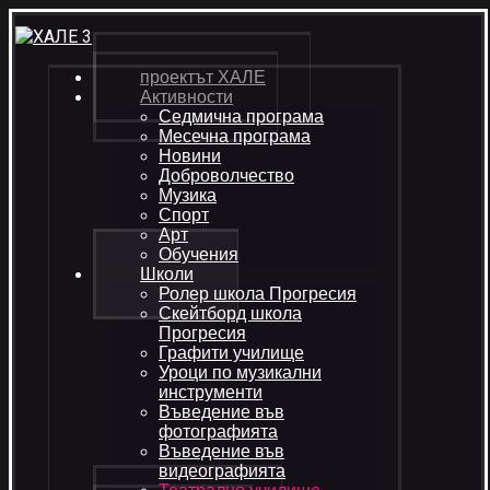
проектът ХАЛЕ
Активности
Седмична програма
Месечна програма
Новини
Доброволчество
Музика
Спорт
Арт
Обучения
Школи
Ролер школа Прогресия
Скейтборд школа
Прогресия
Графити училище
Уроци по музикални
инструменти
Въведение във
фотографията
Въведение във
видеографията